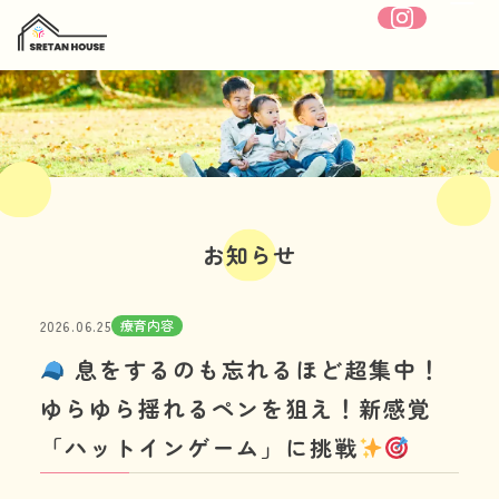
ホーム
SRETANHOUSEについて
お知らせ
療育内容
療育内容
2026.06.25
施設紹介
息をするのも忘れるほど超集中！
1日の流れ
ゆらゆら揺れるペンを狙え！新感覚
「ハットインゲーム」に挑戦
年間行事