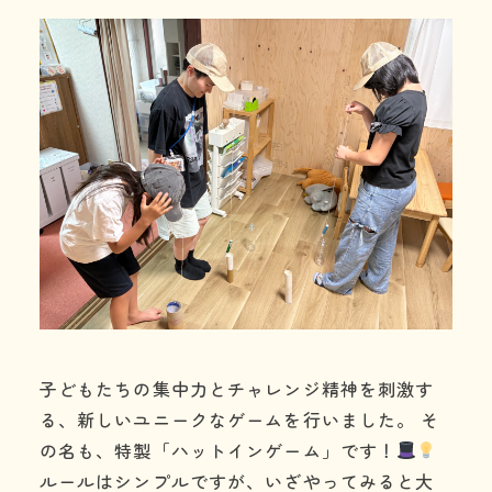
利用の流れ
よくある質問
年齢と定員
施設情報
お知らせ
事業所の評価
06-7505-2131
子どもたちの集中力とチャレンジ精神を刺激す
る、新しいユニークなゲームを行いました。 そ
体験に行ってみる
の名も、特製「ハットインゲーム」です！
お問い合わせ
ルールはシンプルですが、いざやってみると大