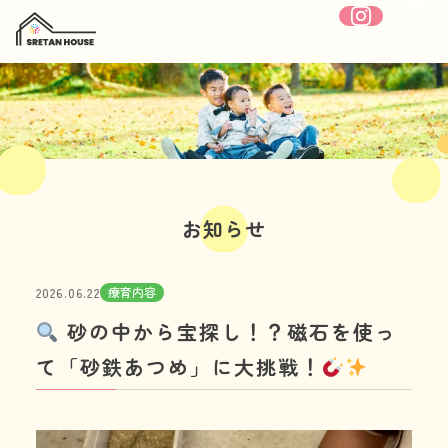
ホーム
SRETANHOUSEについて
お知らせ
療育内容
療育内容
2026.06.22
施設紹介
砂の中から宝探し！？磁石を使っ
1日の流れ
て「砂鉄あつめ」に大挑戦！
年間行事