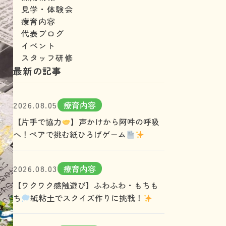
見学・体験会
療育内容
代表ブログ
イベント
スタッフ研修
最新の記事
2026.08.05
療育内容
【片手で協力
】声かけから阿吽の呼吸
へ！ペアで挑む紙ひろげゲーム
2026.08.03
療育内容
【ワクワク感触遊び】ふわふわ・もちも
ち
紙粘土でスクイズ作りに挑戦！