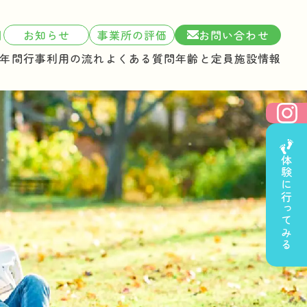
1
お知らせ
事業所の評価
お問い合わせ
年間行事
利用の流れ
よくある質問
年齢と定員
施設情報
体験に行ってみる