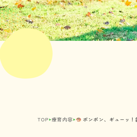
‣
‣
TOP
療育内容
ポンポン、ギューッ！