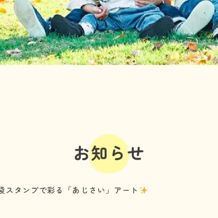
利用の流れ
よくある質問
年齢と定員
施設情報
お知らせ
事業所の評価
お知らせ
06-7505-2131
袋スタンプで彩る「あじさい」アート
体験に行ってみる