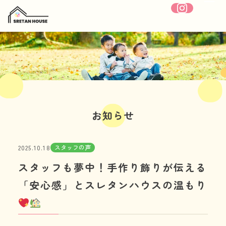
ホーム
SRETANHOUSEについて
お知らせ
療育内容
スタッフの声
2025.10.18
施設紹介
スタッフも夢中！手作り飾りが伝える
1日の流れ
「安心感」とスレタンハウスの温もり
年間行事