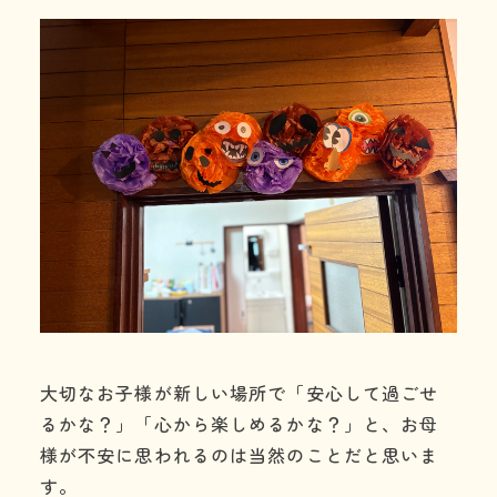
利用の流れ
よくある質問
年齢と定員
施設情報
お知らせ
事業所の評価
06-7505-2131
大切なお子様が新しい場所で「安心して過ごせ
るかな？」「心から楽しめるかな？」と、お母
体験に行ってみる
様が不安に思われるのは当然のことだと思いま
お問い合わせ
す。