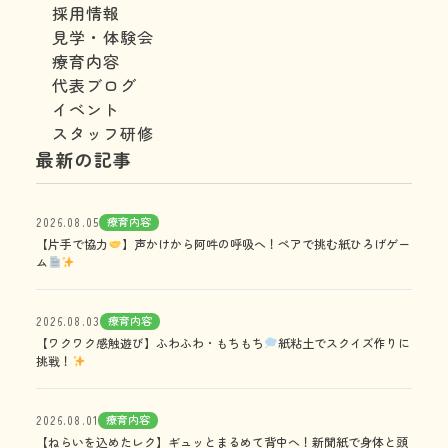
採用情報
見学・体験会
療育内容
代表ブログ
イベント
スタッフ研修
最新の記事
療育内容
2026.08.05
【片手で協力
】声かけから阿吽の呼吸へ！ペアで挑む紙ひろげゲー
ム
療育内容
2026.08.03
【ワクワク感触遊び】ふわふわ・もちもち
紙粘土でスクイズ作りに
挑戦！
療育内容
2026.08.01
【ねらいを込めたレク】ギュッとまるめて背中へ！新聞紙で身体と頭