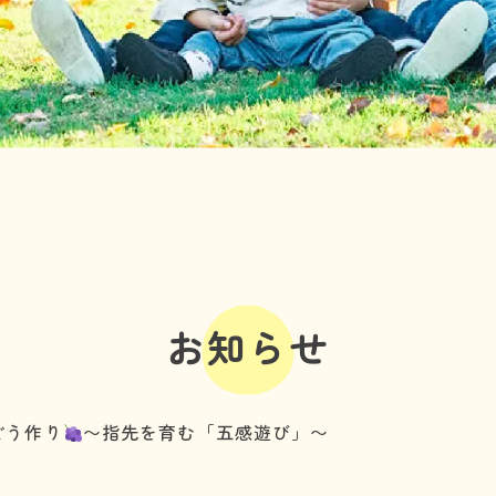
利用の流れ
よくある質問
年齢と定員
施設情報
お知らせ
事業所の評価
お知らせ
06-7505-2131
どう作り
〜指先を育む「五感遊び」〜
体験に行ってみる