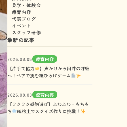
見学・体験会
療育内容
代表ブログ
イベント
スタッフ研修
最新の記事
2026.08.05
療育内容
【片手で協力
】声かけから阿吽の呼吸
へ！ペアで挑む紙ひろげゲーム
2026.08.03
療育内容
【ワクワク感触遊び】ふわふわ・もちも
ち
紙粘土でスクイズ作りに挑戦！