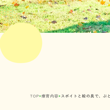
‣
‣
TOP
療育内容
スポイトと絵の具で、ぶ