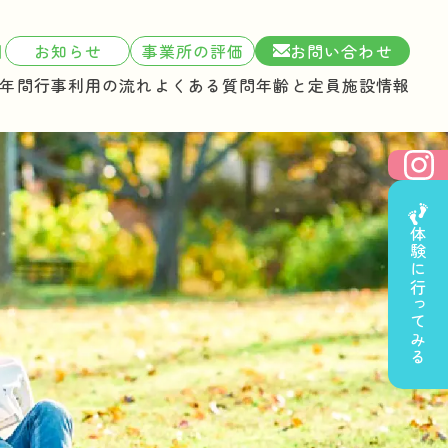
1
お知らせ
事業所の評価
お問い合わせ
年間行事
利用の流れ
よくある質問
年齢と定員
施設情報
体験に行ってみる