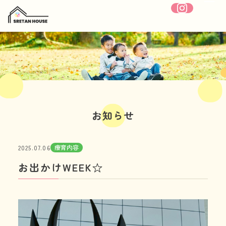
ホーム
SRETANHOUSEについて
お知らせ
療育内容
療育内容
2025.07.06
施設紹介
お出かけWEEK☆
1日の流れ
年間行事