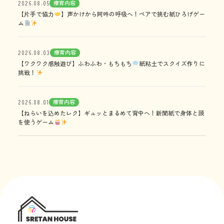
療育内容
2026.08.05
【片手で協力
】声かけから阿吽の呼吸へ！ペアで挑む紙ひろげゲー
ム
療育内容
2026.08.03
【ワクワク感触遊び】ふわふわ・もちもち
紙粘土でスクイズ作りに
挑戦！
療育内容
2026.08.01
【ねらいを込めたレク】ギュッとまるめて背中へ！新聞紙で身体と頭
を使うゲーム