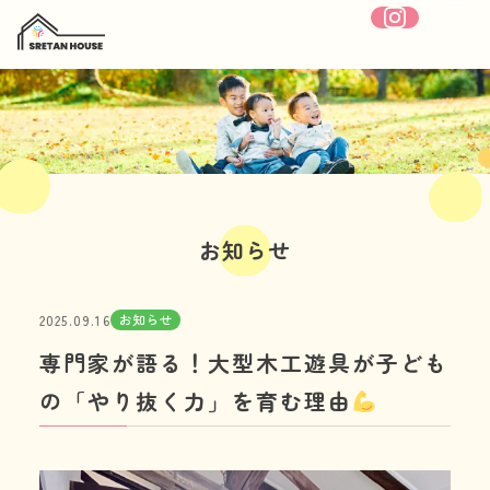
ホーム
SRETANHOUSEについて
お知らせ
療育内容
お知らせ
2025.09.16
施設紹介
専門家が語る！大型木工遊具が子ども
1日の流れ
の「やり抜く力」を育む理由
年間行事