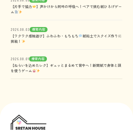
【片手で協力
】声かけから阿吽の呼吸へ！ペアで挑む紙ひろげゲー
ム
療育内容
2026.08.03
【ワクワク感触遊び】ふわふわ・もちもち
紙粘土でスクイズ作りに
挑戦！
療育内容
2026.08.01
【ねらいを込めたレク】ギュッとまるめて背中へ！新聞紙で身体と頭
を使うゲーム