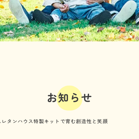
利用の流れ
よくある質問
年齢と定員
施設情報
お知らせ
事業所の評価
お知らせ
06-7505-2131
スレタンハウス特製キットで育む創造性と笑顔
体験に行ってみる