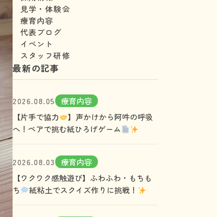
見学・体験会
療育内容
代表ブログ
イベント
スタッフ研修
最新の記事
2026.08.05
療育内容
【片手で協力
】声かけから阿吽の呼吸
へ！ペアで挑む紙ひろげゲーム
2026.08.03
療育内容
【ワクワク感触遊び】ふわふわ・もちも
ち
紙粘土でスクイズ作りに挑戦！