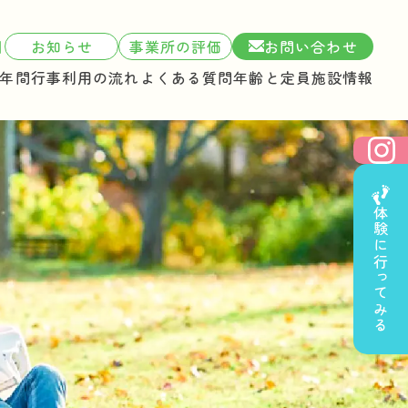
1
お知らせ
事業所の評価
お問い合わせ
年間行事
利用の流れ
よくある質問
年齢と定員
施設情報
体験に行ってみる