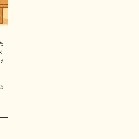
た
く
け
の