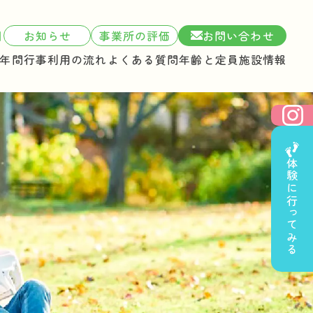
1
お知らせ
事業所の評価
お問い合わせ
年間行事
利用の流れ
よくある質問
年齢と定員
施設情報
体験に行ってみる