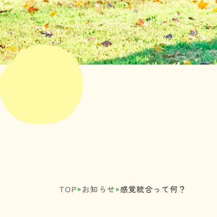
‣
‣
TOP
お知らせ
感覚統合って何？