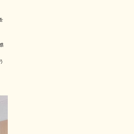
を
感
う