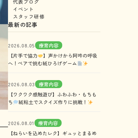
代表ブログ
イベント
スタッフ研修
最新の記事
2026.08.05
療育内容
【片手で協力
】声かけから阿吽の呼吸
へ！ペアで挑む紙ひろげゲーム
2026.08.03
療育内容
【ワクワク感触遊び】ふわふわ・もちも
ち
紙粘土でスクイズ作りに挑戦！
2026.08.01
療育内容
【ねらいを込めたレク】ギュッとまるめ