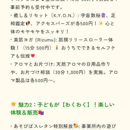
事前予約も受付中です。
• 癒し＆リセット（K.Y.O.N.）: 宇宙数秘
、足
相鑑定
、アクセスバーズが各500円！
心と
体のモヤモヤをスッキリ！
• 美筋ヨガ (Rizumu): 筋膜リリースローラー体
験！（15分 500円）
おうちでできるセルフケ
アも伝授
• アロマとお片づけ: 天然アロマの日用品作り
や、お片づけ相談（30分 1,000円）を実施。アロ
マ製品は各500円〜。
魅力2：子どもが【わくわく】！楽しい
体験＆販売
• あそびばスレタン特別解放
: 事業所内の遊び