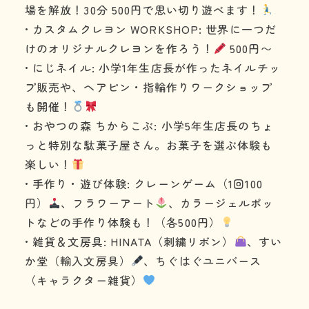
場を解放！30分 500円で思い切り遊べます！
• カスタムクレヨン WORKSHOP: 世界に一つだ
けのオリジナルクレヨンを作ろう！
500円〜
• にじネイル: 小学1年生店長が作ったネイルチッ
プ販売や、ヘアピン・指輪作りワークショップ
も開催！
• おやつの森 ちからこぶ: 小学5年生店長のちょ
っと特別な駄菓子屋さん。お菓子を選ぶ体験も
楽しい！
• 手作り・遊び体験: クレーンゲーム（1回100
円）
、フラワーアート
、カラージェルポッ
トなどの手作り体験も！（各500円）
• 雑貨＆文房具: HINATA（刺繍リボン）
、すい
か堂（輸入文房具）
、ちぐはぐユニバース
（キャラクター雑貨）