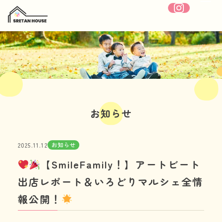
ホーム
SRETANHOUSEについて
お知らせ
療育内容
お知らせ
2025.11.12
施設紹介
【SmileFamily！】アートビート
1日の流れ
出店レポート＆いろどりマルシェ全情
報公開！
年間行事