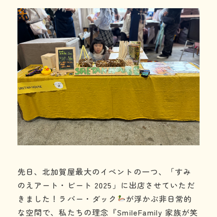
利用の流れ
よくある質問
年齢と定員
施設情報
お知らせ
事業所の評価
06-7505-2131
先日、北加賀屋最大のイベントの一つ、「すみ
のえアート・ビート 2025」に出店させていただ
体験に行ってみる
きました！ラバー・ダック
が浮かぶ非日常的
お問い合わせ
な空間で、私たちの理念『SmileFamily 家族が笑