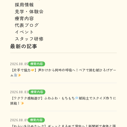
採用情報
見学・体験会
療育内容
代表ブログ
イベント
スタッフ研修
最新の記事
療育内容
2026.08.05
【片手で協力
】声かけから阿吽の呼吸へ！ペアで挑む紙ひろげゲー
ム
療育内容
2026.08.03
【ワクワク感触遊び】ふわふわ・もちもち
紙粘土でスクイズ作りに
挑戦！
療育内容
2026.08.01
【ねらいを込めたレク】ギュッとまるめて背中へ！新聞紙で身体と頭