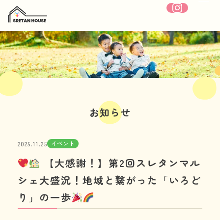
ホーム
SRETANHOUSEについて
お知らせ
療育内容
イベント
2025.11.25
施設紹介
【大感謝！】第2回スレタンマル
1日の流れ
シェ大盛況！地域と繋がった「いろど
り」の一歩
年間行事