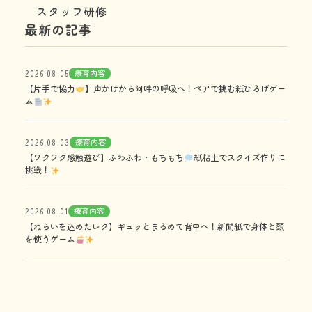
スタッフ研修
最新の記事
療育内容
2026.08.05
【片手で協力
】声かけから阿吽の呼吸へ！ペアで挑む紙ひろげゲー
ム
療育内容
2026.08.03
【ワクワク感触遊び】ふわふわ・もちもち
紙粘土でスクイズ作りに
挑戦！
療育内容
2026.08.01
【ねらいを込めたレク】ギュッとまるめて背中へ！新聞紙で身体と頭
を使うゲーム