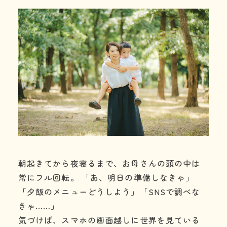
利用の流れ
よくある質問
年齢と定員
施設情報
お知らせ
事業所の評価
朝起きてから夜寝るまで、お母さんの頭の中は
06-7505-2131
常にフル回転。 「あ、明日の準備しなきゃ」
「夕飯のメニューどうしよう」「SNSで調べな
体験に行ってみる
きゃ……」
気づけば、スマホの画面越しに世界を見ている
お問い合わせ