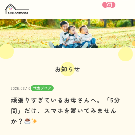
ホーム
SRETANHOUSEについて
お知らせ
療育内容
代表ブログ
2026.03.10
施設紹介
頑張りすぎているお母さんへ。「5分
1日の流れ
間」だけ、スマホを置いてみません
か？
年間行事