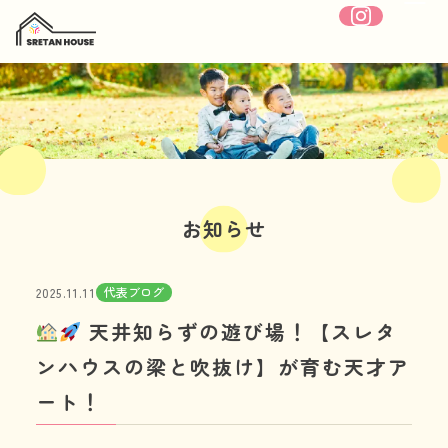
ホーム
SRETANHOUSEについて
お知らせ
療育内容
代表ブログ
2025.11.11
施設紹介
天井知らずの遊び場！【スレタ
1日の流れ
ンハウスの梁と吹抜け】が育む天才ア
ート！
年間行事