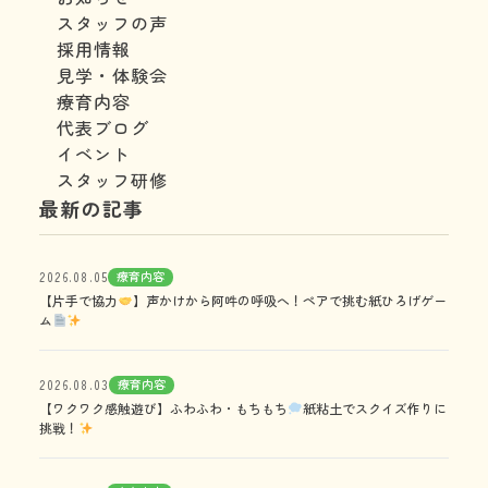
スタッフの声
採用情報
見学・体験会
療育内容
代表ブログ
イベント
スタッフ研修
最新の記事
療育内容
2026.08.05
【片手で協力
】声かけから阿吽の呼吸へ！ペアで挑む紙ひろげゲー
ム
療育内容
2026.08.03
【ワクワク感触遊び】ふわふわ・もちもち
紙粘土でスクイズ作りに
挑戦！